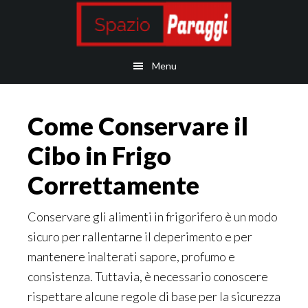
Skip
Skip
Skip
Skip
to
to
to
to
main
secondary
primary
footer
Menu
content
navigation
sidebar
Come Conservare il
Cibo in Frigo
Correttamente
Conservare gli alimenti in frigorifero è un modo
sicuro per rallentarne il deperimento e per
mantenere inalterati sapore, profumo e
consistenza. Tuttavia, è necessario conoscere
rispettare alcune regole di base per la sicurezza