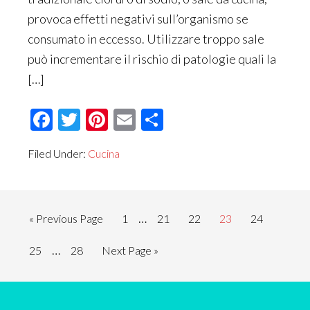
provoca effetti negativi sull’organismo se
consumato in eccesso. Utilizzare troppo sale
può incrementare il rischio di patologie quali la
[…]
Facebook
Twitter
Pinterest
Email
Condividi
Filed Under:
Cucina
Interim
…
Go
Page
Page
Page
Page
Page
«
Previous Page
1
21
22
23
24
pages
to
Interim
…
Page
Page
Go
25
28
Next Page »
omitted
pages
to
omitted
Primary