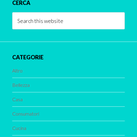
CERCA
Sidebar
Search
this
website
CATEGORIE
Altro
Bellezza
Casa
Consumatori
Cucina