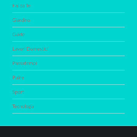
Fai da Te
Giardino
Guide
Lavori Domestici
Passatempi
Pulire
Sport
Tecnologia
Footer