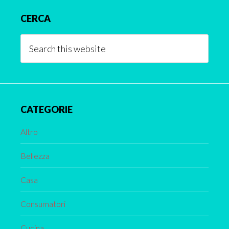
Primary
CERCA
Sidebar
Search
this
website
CATEGORIE
Altro
Bellezza
Casa
Consumatori
Cucina