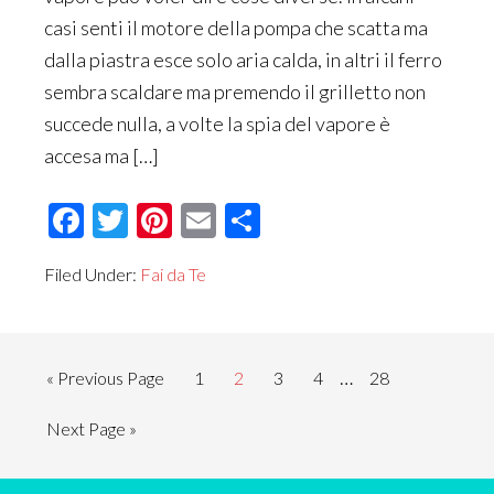
casi senti il motore della pompa che scatta ma
dalla piastra esce solo aria calda, in altri il ferro
sembra scaldare ma premendo il grilletto non
succede nulla, a volte la spia del vapore è
accesa ma […]
Facebook
Twitter
Pinterest
Email
Condividi
Filed Under:
Fai da Te
Interim
…
Go
Page
Page
Page
Page
Page
«
Previous Page
1
2
3
4
28
pages
to
Go
Next Page »
omitted
to