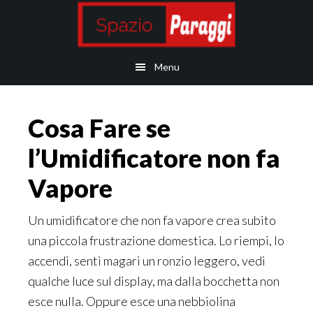
Skip
Skip
Skip
Skip
to
to
to
to
main
secondary
primary
footer
Menu
content
navigation
sidebar
Cosa Fare se
l’Umidificatore non fa
Vapore
Un umidificatore che non fa vapore crea subito
una piccola frustrazione domestica. Lo riempi, lo
accendi, senti magari un ronzio leggero, vedi
qualche luce sul display, ma dalla bocchetta non
esce nulla. Oppure esce una nebbiolina