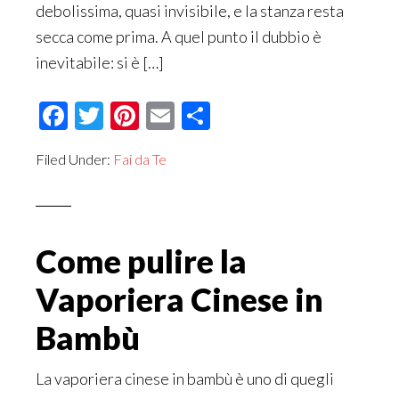
debolissima, quasi invisibile, e la stanza resta
secca come prima. A quel punto il dubbio è
inevitabile: si è […]
Facebook
Twitter
Pinterest
Email
Condividi
Filed Under:
Fai da Te
Come pulire la
Vaporiera Cinese in
Bambù
La vaporiera cinese in bambù è uno di quegli