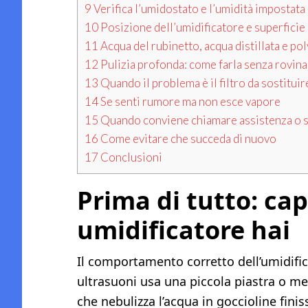
9
Verifica l’umidostato e l’umidità impostata
10
Posizione dell’umidificatore e superficie
11
Acqua del rubinetto, acqua distillata e po
12
Pulizia profonda: come farla senza rovina
13
Quando il problema è il filtro da sostituir
14
Se senti rumore ma non esce vapore
15
Quando conviene chiamare assistenza o s
16
Come evitare che succeda di nuovo
17
Conclusioni
Prima di tutto: cap
umidificatore hai
Il comportamento corretto dell’umidifi
ultrasuoni usa una piccola piastra o m
che nebulizza l’acqua in goccioline fini