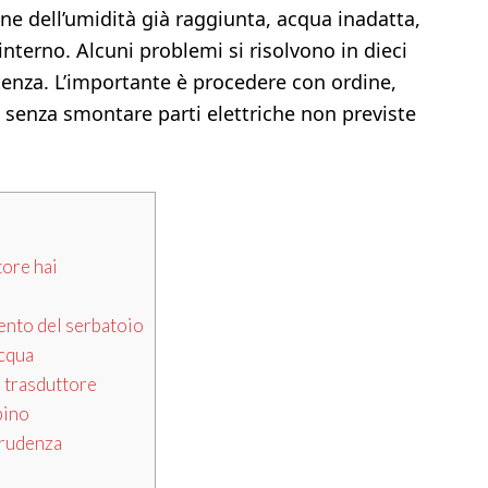
ne dell’umidità già raggiunta, acqua inadatta,
nterno. Alcuni problemi si risolvono in dieci
stenza. L’importante è procedere con ordine,
 senza smontare parti elettriche non previste
tore hai
mento del serbatoio
acqua
l trasduttore
pino
prudenza