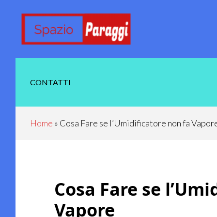
Skip
Skip
Skip
Skip
to
to
to
to
main
secondary
primary
footer
content
navigation
sidebar
CONTATTI
Home
»
Cosa Fare se l’Umidificatore non fa Vapor
Cosa Fare se l’Umi
Vapore