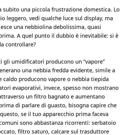
 subito una piccola frustrazione domestica. Lo
io leggero, vedi qualche luce sul display, ma
 esce una nebbiolina debolissima, quasi
prima. A quel punto il dubbio è inevitabile: si è
da controllare?
ti gli umidificatori producono un “vapore”
 generano una nebbia fredda evidente, simile a
re caldo producono vapore o nebbia tiepida
catori evaporativi, invece, spesso non mostrano
 attraverso un filtro bagnato e aumentano
 prima di parlare di guasto, bisogna capire che
 questo, se il tuo apparecchio prima faceva
ù comuni sono abbastanza ricorrenti: serbatoio
cato, filtro saturo, calcare sul trasduttore