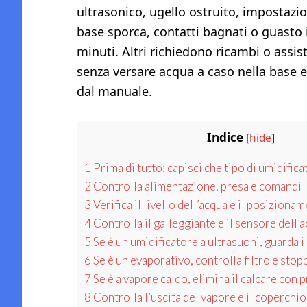
ultrasonico, ugello ostruito, impostazio
base sporca, contatti bagnati o guasto i
minuti. Altri richiedono ricambi o assi
senza versare acqua a caso nella base e
dal manuale.
Indice
[
hide
]
1
Prima di tutto: capisci che tipo di umidifica
2
Controlla alimentazione, presa e comandi
3
Verifica il livello dell’acqua e il posiziona
4
Controlla il galleggiante e il sensore dell’
5
Se è un umidificatore a ultrasuoni, guarda i
6
Se è un evaporativo, controlla filtro e stop
7
Se è a vapore caldo, elimina il calcare con 
8
Controlla l’uscita del vapore e il coperchio