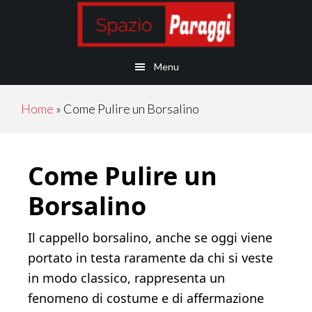
Skip
Skip
Skip
Skip
to
to
to
to
main
secondary
primary
footer
Menu
content
navigation
sidebar
Home
»
Come Pulire un Borsalino
Come Pulire un
Borsalino
Il cappello borsalino, anche se oggi viene
portato in testa raramente da chi si veste
in modo classico, rappresenta un
fenomeno di costume e di affermazione