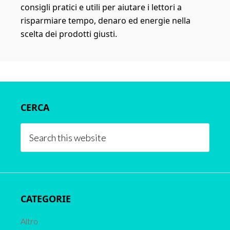
consigli pratici e utili per aiutare i lettori a
risparmiare tempo, denaro ed energie nella
scelta dei prodotti giusti.
Primary
CERCA
Sidebar
Search
this
website
CATEGORIE
Altro