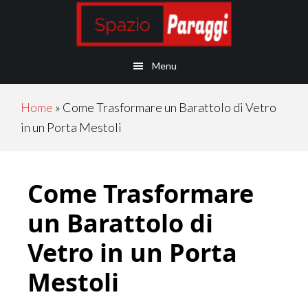
Skip
Skip
Skip
Skip
to
to
to
to
main
secondary
primary
footer
Menu
content
navigation
sidebar
Home
»
Come Trasformare un Barattolo di Vetro
in un Porta Mestoli
Come Trasformare
un Barattolo di
Vetro in un Porta
Mestoli