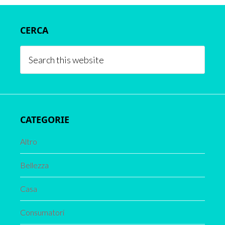
Primary
CERCA
Sidebar
Search
this
website
CATEGORIE
Altro
Bellezza
Casa
Consumatori