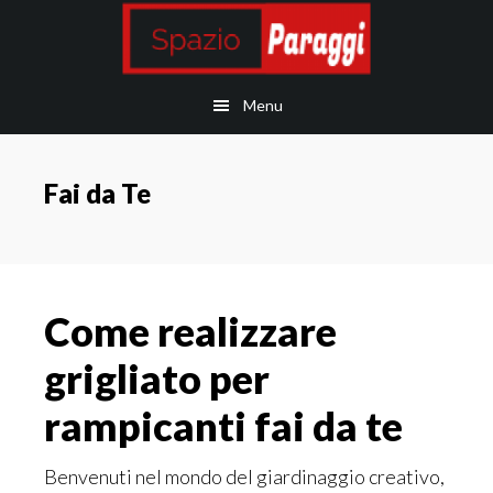
Skip
Skip
Skip
Skip
to
to
to
to
main
secondary
primary
footer
Menu
content
navigation
sidebar
Fai da Te
Come realizzare
grigliato per
rampicanti fai da te
Benvenuti nel mondo del giardinaggio creativo,