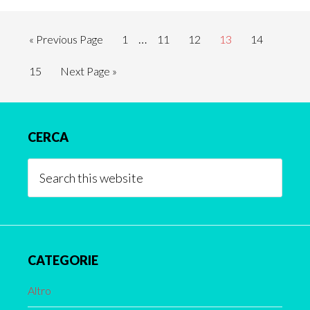
Interim
…
Go
Page
Page
Page
Page
Page
«
Previous Page
1
11
12
13
14
pages
to
Page
Go
15
Next Page »
omitted
to
Primary
CERCA
Sidebar
Search
this
website
CATEGORIE
Altro