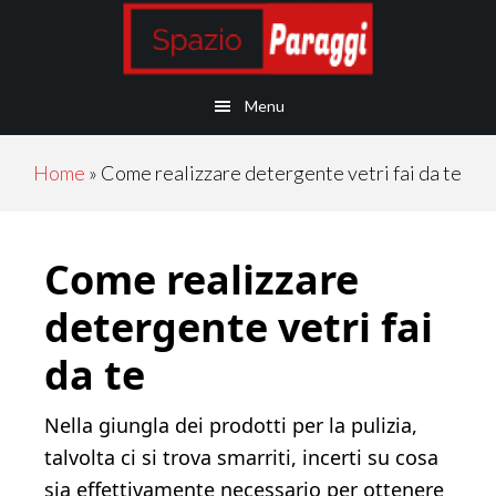
Skip
Skip
Skip
Skip
to
to
to
to
main
secondary
primary
footer
Menu
content
navigation
sidebar
Home
»
Come realizzare detergente vetri fai da te
Come realizzare
detergente vetri fai
da te
Nella giungla dei prodotti per la pulizia,
talvolta ci si trova smarriti, incerti su cosa
sia effettivamente necessario per ottenere