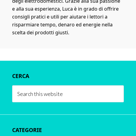
degli elettrodomestici. Grazie alla sua passione
e alla sua esperienza, Luca è in grado di offrire
consigli pratici e utili per aiutare i lettori a
risparmiare tempo, denaro ed energie nella
scelta dei prodotti giusti.
Primary
CERCA
Sidebar
Search
this
website
CATEGORIE