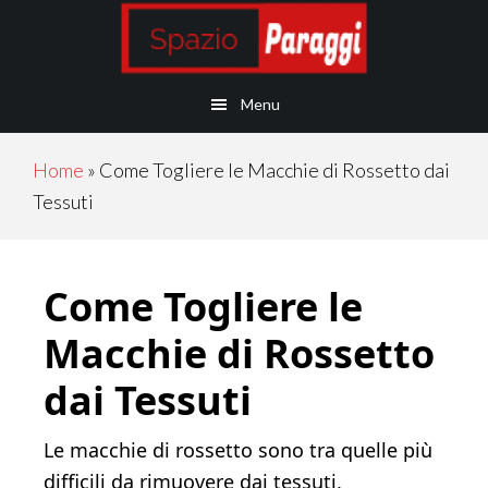
Skip
Skip
Skip
Skip
to
to
to
to
main
secondary
primary
footer
Menu
content
navigation
sidebar
Home
»
Come Togliere le Macchie di Rossetto dai
Tessuti
Come Togliere le
Macchie di Rossetto
dai Tessuti
Le macchie di rossetto sono tra quelle più
difficili da rimuovere dai tessuti,