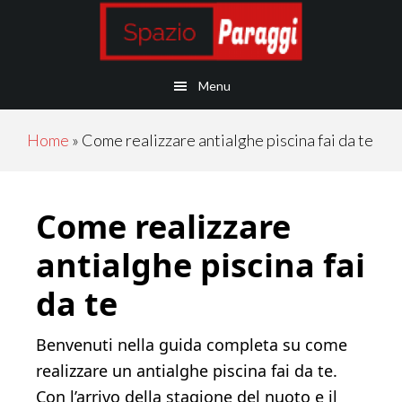
Skip
Skip
Skip
Skip
to
to
to
to
main
secondary
primary
footer
Menu
content
navigation
sidebar
Home
»
Come realizzare antialghe piscina fai da te
Come realizzare
antialghe piscina fai
da te
Benvenuti nella guida completa su come
realizzare un antialghe piscina fai da te.
Con l’arrivo della stagione del nuoto e il