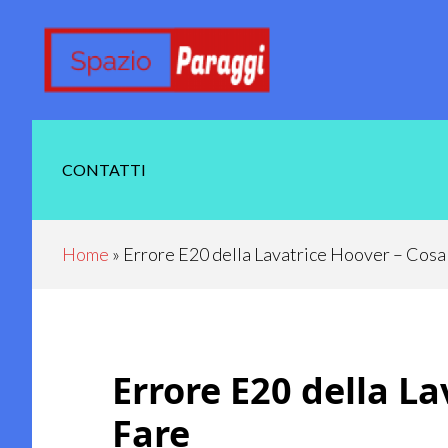
Skip
Skip
Skip
Skip
to
to
to
to
main
secondary
primary
footer
content
navigation
sidebar
CONTATTI
Home
»
Errore E20 della Lavatrice Hoover – Cosa
Errore E20 della L
Fare