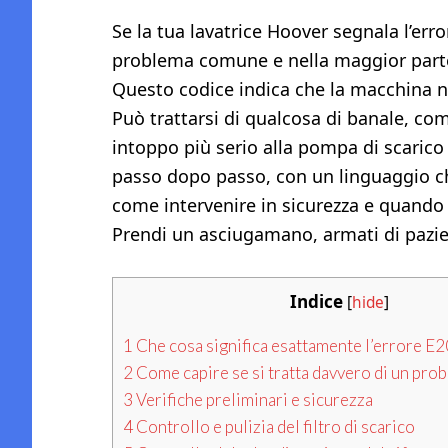
Se la tua lavatrice Hoover segnala l’err
problema comune e nella maggior parte d
Questo codice indica che la macchina n
Può trattarsi di qualcosa di banale, come
intoppo più serio alla pompa di scarico
passo dopo passo, con un linguaggio chi
come intervenire in sicurezza e quando 
Prendi un asciugamano, armati di pazi
Indice
[
hide
]
1
Che cosa significa esattamente l’errore E2
2
Come capire se si tratta davvero di un prob
3
Verifiche preliminari e sicurezza
4
Controllo e pulizia del filtro di scarico