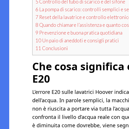
5
Controllo del tubo di scarico e del sifone
6
La pompa di scarico: controlli semplici e se
7
Reset della lavatrice e controllo elettroni
8
Quando chiamare l’assistenza e quanto cos
9
Prevenzione e buona pratica quotidiana
10
Un paio di aneddoti e consigli pratici
11
Conclusioni
Che cosa significa
E20
L’errore E20 sulle lavatrici Hoover indi
dell’acqua. In parole semplici, la macch
non è riuscita a portare via tutta l’acqu
confronta il livello d’acqua reale con q
è diminuita come dovrebbe, viene segnala