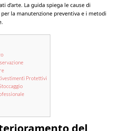
ati d’arte. La guida spiega le cause di
e per la manutenzione preventiva e i metodi
e.
zo
nservazione
re
ivestimenti Protettivi
 Stoccaggio
ofessionale
terioramento del