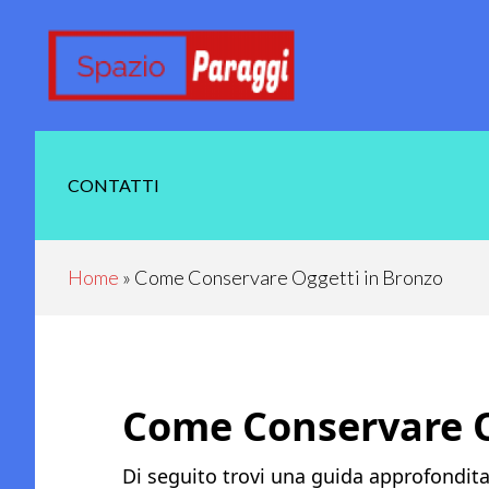
Skip
Skip
Skip
Skip
to
to
to
to
main
secondary
primary
footer
content
navigation
sidebar
CONTATTI
Home
»
Come Conservare Oggetti in Bronzo
Come Conservare O
Di seguito trovi una guida approfondita