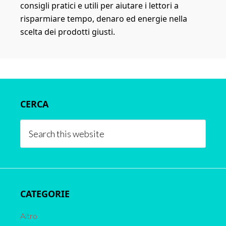
consigli pratici e utili per aiutare i lettori a
risparmiare tempo, denaro ed energie nella
scelta dei prodotti giusti.
Primary
CERCA
Sidebar
Search
this
website
CATEGORIE
Altro