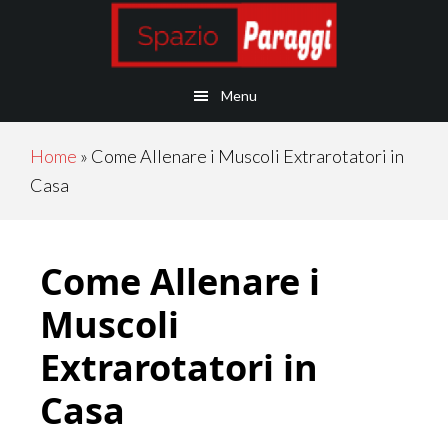
Skip
Skip
Skip
Skip
to
to
to
to
main
secondary
primary
footer
Menu
content
navigation
sidebar
Home
»
Come Allenare i Muscoli Extrarotatori in
Casa
Come Allenare i
Muscoli
Extrarotatori in
Casa