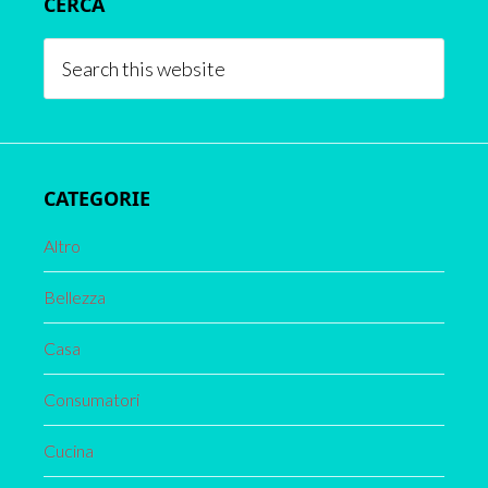
CERCA
Sidebar
Search
this
website
CATEGORIE
Altro
Bellezza
Casa
Consumatori
Cucina