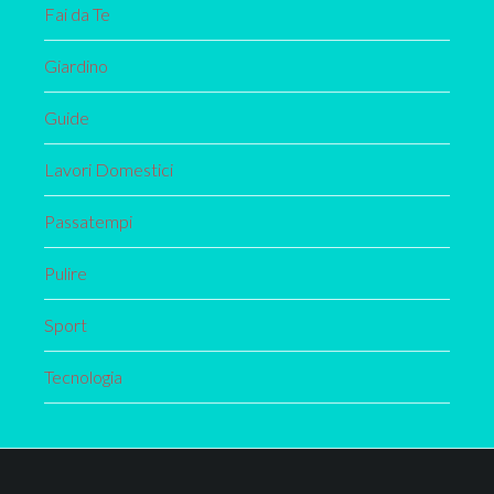
Fai da Te
Giardino
Guide
Lavori Domestici
Passatempi
Pulire
Sport
Tecnologia
Footer