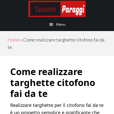
Skip
Skip
Skip
Skip
to
to
to
to
main
secondary
primary
footer
Menu
content
navigation
sidebar
Home
»
Come realizzare targhette citofono fai da
te
Come realizzare
targhette citofono
fai da te
Realizzare targhette per il citofono fai da te
è un progetto semplice e gratificante che