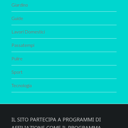
Giardino
Guide
Lavori Domestici
Passatempi
Pulire
Sport
Tecnologia
Footer
IL SITO PARTECIPA A PROGRAMMI DI
AFFILIAZIONE COME IL PROGRAMMA