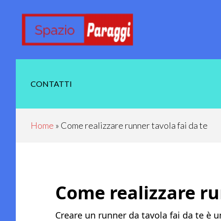
Skip
Skip
Skip
Skip
to
to
to
to
main
secondary
primary
footer
content
navigation
sidebar
CONTATTI
Home
»
Come realizzare runner tavola fai da te
Come realizzare ru
Creare un runner da tavola fai da te è