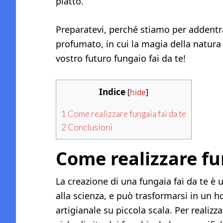
piatto.
Preparatevi, perché stiamo per addentra
profumato, in cui la magia della natur
vostro futuro fungaio fai da te!
Indice
[
hide
]
1
Come realizzare fungaia fai da te
2
Conclusioni
Come realizzare fu
La creazione di una fungaia fai da te è 
alla scienza, e può trasformarsi in un 
artigianale su piccola scala. Per realizz