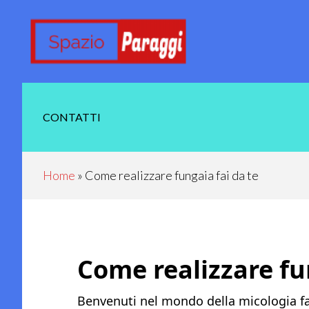
Skip
Skip
Skip
Skip
to
to
to
to
main
secondary
primary
footer
content
navigation
sidebar
CONTATTI
Home
»
Come realizzare fungaia fai da te
Come realizzare fu
Benvenuti nel mondo della micologia fai