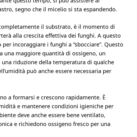
ante questo tempo, si può assistere al
castro, segno che il micelio si sta espandendo.
 completamente il substrato, è il momento di
orterà alla crescita effettiva dei funghi. A questo
 per incoraggiare i funghi a “sbocciare”. Questo
o a una maggiore quantità di ossigeno, un
 una riduzione della temperatura di qualche
ell’umidità può anche essere necessaria per
ziano a formarsi e crescono rapidamente. È
midità e mantenere condizioni igieniche per
mbiente deve anche essere bene ventilato,
bonica e richiedono ossigeno fresco per una