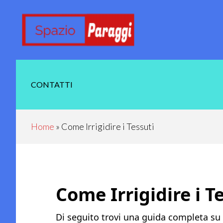
Skip
Skip
Skip
Skip
to
to
to
to
main
secondary
primary
footer
content
navigation
sidebar
CONTATTI
Home
»
Come Irrigidire i Tessuti
Come Irrigidire i T
Di seguito trovi una guida completa su co