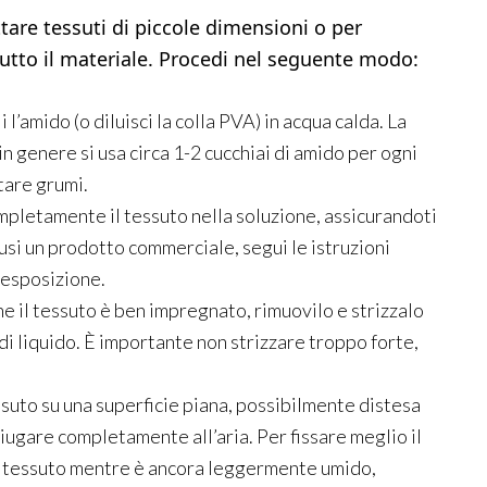
tare tessuti di piccole dimensioni o per
utto il materiale. Procedi nel seguente modo:
li l’amido (o diluisci la colla PVA) in acqua calda. La
n genere si usa circa 1-2 cucchiai di amido per ogni
tare grumi.
mpletamente il tessuto nella soluzione, assicurandoti
 usi un prodotto commerciale, segui le istruzioni
i esposizione.
he il tessuto è ben impregnato, rimuovilo e strizzalo
i liquido. È importante non strizzare troppo forte,
essuto su una superficie piana, possibilmente distesa
ciugare completamente all’aria. Per fissare meglio il
il tessuto mentre è ancora leggermente umido,