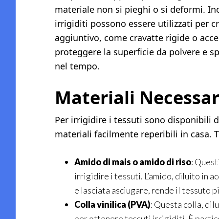
materiale non si pieghi o si deformi. Ino
irrigiditi possono essere utilizzati per
aggiuntivo, come cravatte rigide o acce
proteggere la superficie da polvere e sp
nel tempo.
Materiali Necessar
Per irrigidire i tessuti sono disponibili
materiali facilmente reperibili in casa. 
Amido di mais o amido di riso
: Questi
irrigidire i tessuti. L’amido, diluito in
e lasciata asciugare, rende il tessuto pi
Colla vinilica (PVA)
: Questa colla, dil
per ottenere tessuti irrigiditi. È part