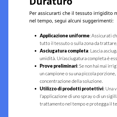
Duraturo
Per assicurarti che il tessuto irrigidi
nel tempo, segui alcuni suggerimenti:
Applicazione uniforme
: Assicurati c
tutto il tessuto o sulla zona da tratta
Asciugatura completa
: Lascia asciug
umidità. Un’asciugatura completa è ess
Prove preliminari
: Se non hai mai irr
un campione o su una piccola porzione, p
concentrazione della soluzione.
Utilizzo di prodotti protettivi
: Una 
l’applicazione di uno spray o di un sigil
trattamento nel tempo e protegga il te