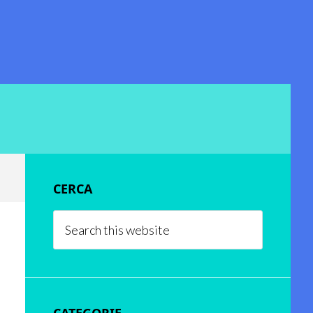
Primary
CERCA
Sidebar
Search
this
website