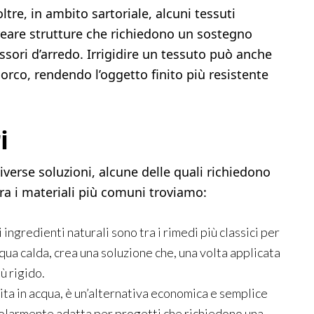
ltre, in ambito sartoriale, alcuni tessuti
 creare strutture che richiedono un sostegno
ssori d’arredo. Irrigidire un tessuto può anche
orco, rendendo l’oggetto finito più resistente
i
 diverse soluzioni, alcune delle quali richiedono
Tra i materiali più comuni troviamo:
 ingredienti naturali sono tra i rimedi più classici per
 acqua calda, crea una soluzione che, una volta applicata
ù rigido.
uita in acqua, è un’alternativa economica e semplice
icolarmente adatta per progetti che richiedono una